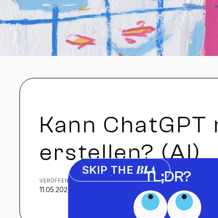
Kann ChatGPT 
erstellen? (AI)
BLA
SKIP THE
TL;DR?
VERÖFFENTLICHT
LESEDAUER
KATEGORIE
11.05.2026
ca. 11 Minuten
#
WEBDESIGN