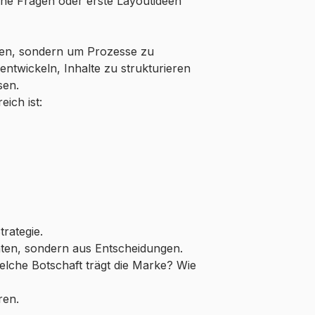
che Fragen oder erste Layoutideen
ren, sondern um Prozesse zu
 entwickeln, Inhalte zu strukturieren
sen.
ich ist:
trategie.
nten, sondern aus Entscheidungen.
lche Botschaft trägt die Marke? Wie
ren.