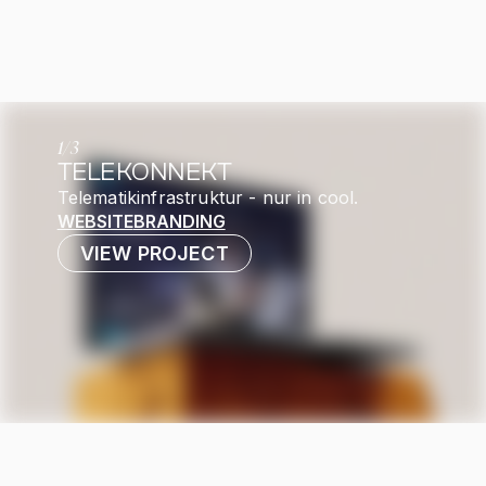
1
/
3
TELEKONNEKT
Telematikinfrastruktur - nur in cool.
WEBSITE
BRANDING
VIEW PROJECT