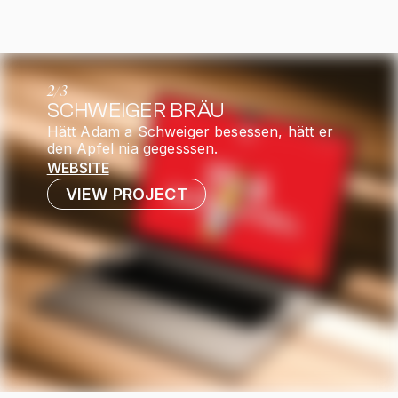
2
/
3
SCHWEIGER BRÄU
Hätt Adam a Schweiger besessen, hätt er
den Apfel nia gegesssen.
WEBSITE
VIEW PROJECT