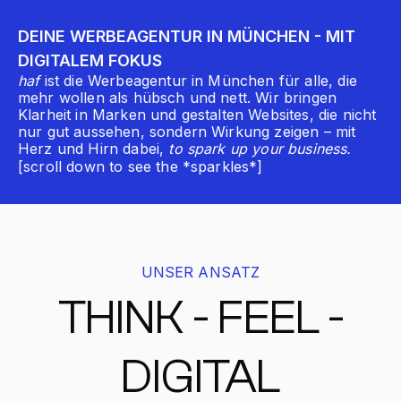
DEINE WERBEAGENTUR IN MÜNCHEN - MIT
DIGITALEM FOKUS
haf
ist die Werbeagentur in München für alle, die
mehr wollen als hübsch und nett. Wir bringen
Klarheit in Marken und gestalten Websites, die nicht
nur gut aussehen, sondern Wirkung zeigen – mit
Herz und Hirn dabei,
to spark up your business.
[scroll down to see the *sparkles*]
UNSER ANSATZ
THINK
- FEEL
-
DIGITAL