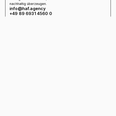
nachhaltig überzeugen.
info@haf.agency
+49 89 6931 4560 0
©2016-2026 haf Werbeagentur GmbH - All Rights Reserved
Impressum
Datenschutz
AGBs
DIE AGENTUR
UNSERE LEISTUNGEN
Unser Blog
Webdesign & Development
Alle Services
Branding
Über Uns
Marketing & Strategie
Kundenprojekte
Kostenlose Website-Analyse
haf Werbeagentur | Viktoriastr. 1 | 80803
München