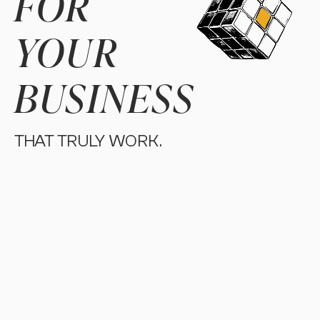
FOR
MARKETING
YOUR
BRANDING
BUSINESS
THAT TRULY WORK.