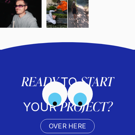
READY
START
TO
PROJECT?
YOUR
OVER HERE