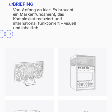
01
BRIEFING
02
THINK
Von Anfang an klar: Es braucht
Von Anfang a
ein Markenfundament, das
ein Markenf
Komplexität reduziert und
Komplexität 
international funktioniert – visuell
international 
und inhaltlich.
und inhaltlich