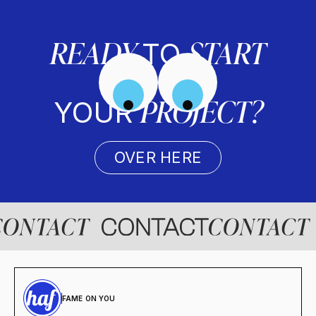
READY
START
TO
PROJECT?
YOUR
OVER HERE
FAME ON YOU