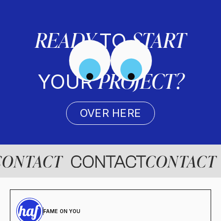
READY
START
TO
PROJECT?
YOUR
OVER HERE
FAME ON YOU